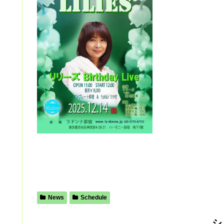
News
Schedule
シ