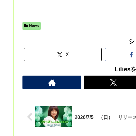
News
シ
X
Lili
2026/7/5 （日） リリ