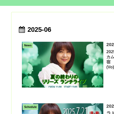
2025-06
20
News
20
カ
宿 
(Vo
20
Schedule
ラ